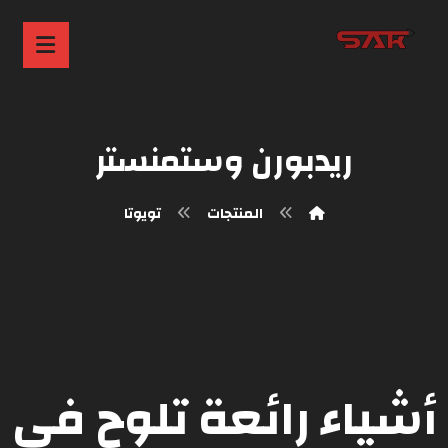
ريدبورن وستمنستر
المنتجات
تويوتا
أشياء رائعة تلوح في